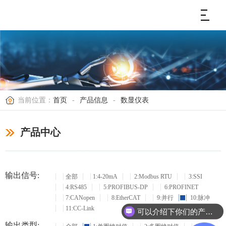
当前位置：
首页
-
产品信息
-
数显仪表
产品中心
输出信号:
全部
1:4-20mA
2:Modbus RTU
3:SSI
4:RS485
5:PROFIBUS-DP
6:PROFINET
7:CANopen
8:EtherCAT
9:并行
10:脉冲
11:CC-Link
可以介绍下你们的产品么？
输出类型: