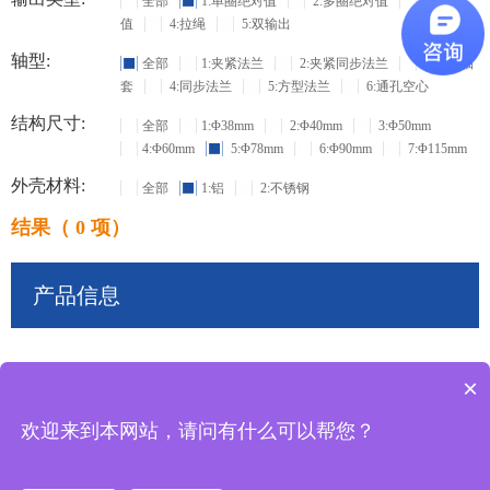
全部
1:单圈绝对值
2:多圈绝对值
3:增量
值
4:拉绳
5:双输出
轴型:
全部
1:夹紧法兰
2:夹紧同步法兰
3:盲孔轴
套
4:同步法兰
5:方型法兰
6:通孔空心
结构尺寸:
全部
1:Φ38mm
2:Φ40mm
3:Φ50mm
4:Φ60mm
5:Φ78mm
6:Φ90mm
7:Φ115mm
外壳材料:
全部
1:铝
2:不锈钢
结果（ 0 项）
产品信息
×
共
0
条记录
欢迎来到本网站，请问有什么可以帮您？