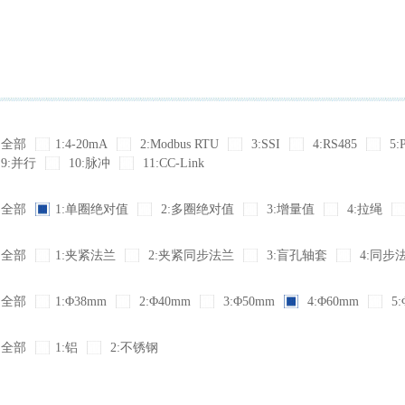
全部
1:4-20mA
2:Modbus RTU
3:SSI
4:RS485
5:
9:并行
10:脉冲
11:CC-Link
全部
1:单圈绝对值
2:多圈绝对值
3:增量值
4:拉绳
全部
1:夹紧法兰
2:夹紧同步法兰
3:盲孔轴套
4:同步
全部
1:Φ38mm
2:Φ40mm
3:Φ50mm
4:Φ60mm
5:
全部
1:铝
2:不锈钢