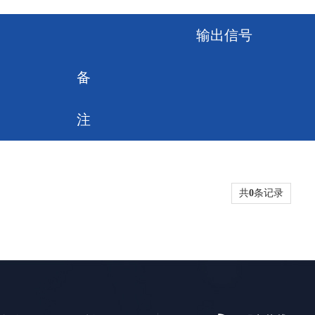
输出信号
备
注
共
0
条记录