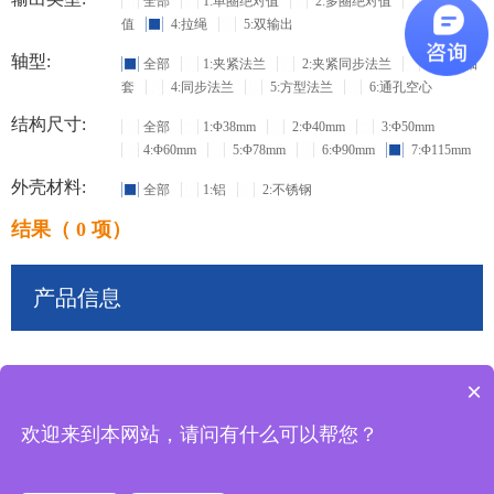
全部
1:单圈绝对值
2:多圈绝对值
3:增量
值
4:拉绳
5:双输出
轴型:
全部
1:夹紧法兰
2:夹紧同步法兰
3:盲孔轴
套
4:同步法兰
5:方型法兰
6:通孔空心
结构尺寸:
全部
1:Φ38mm
2:Φ40mm
3:Φ50mm
4:Φ60mm
5:Φ78mm
6:Φ90mm
7:Φ115mm
外壳材料:
全部
1:铝
2:不锈钢
结果（ 0 项）
产品信息
×
共
0
条记录
欢迎来到本网站，请问有什么可以帮您？