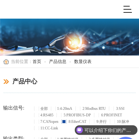
当前位置：
首页
-
产品信息
-
数显仪表
产品中心
输出信号:
全部
1:4-20mA
2:Modbus RTU
3:SSI
4:RS485
5:PROFIBUS-DP
6:PROFINET
7:CANopen
8:EtherCAT
9:并行
10:脉冲
11:CC-Link
可以介绍下你们的产品么？
输出类型: