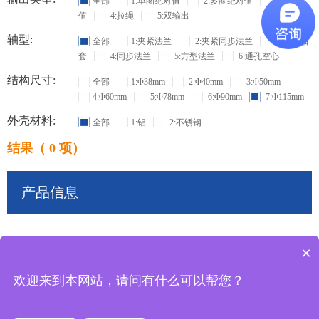
全部
1:单圈绝对值
2:多圈绝对值
3:增量
值
4:拉绳
5:双输出
轴型:
全部
1:夹紧法兰
2:夹紧同步法兰
3:盲孔轴
套
4:同步法兰
5:方型法兰
6:通孔空心
结构尺寸:
全部
1:Φ38mm
2:Φ40mm
3:Φ50mm
4:Φ60mm
5:Φ78mm
6:Φ90mm
7:Φ115mm
外壳材料:
全部
1:铝
2:不锈钢
结果（ 0 项）
产品信息
×
共
0
条记录
欢迎来到本网站，请问有什么可以帮您？