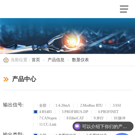
当前位置：
首页
-
产品信息
-
数显仪表
产品中心
输出信号:
全部
1:4-20mA
2:Modbus RTU
3:SSI
4:RS485
5:PROFIBUS-DP
6:PROFINET
7:CANopen
8:EtherCAT
9:并行
10:脉冲
11:CC-Link
可以介绍下你们的产品么？
输出类型: