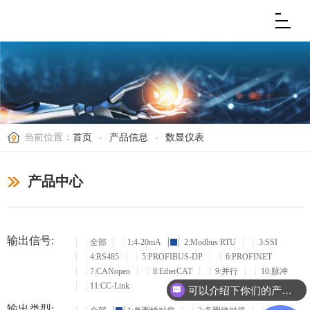
当前位置：
首页
-
产品信息
-
数显仪表
产品中心
输出信号:
全部
1:4-20mA
2:Modbus RTU
3:SSI
4:RS485
5:PROFIBUS-DP
6:PROFINET
7:CANopen
8:EtherCAT
9:并行
10:脉冲
11:CC-Link
可以介绍下你们的产品么？
输出类型: