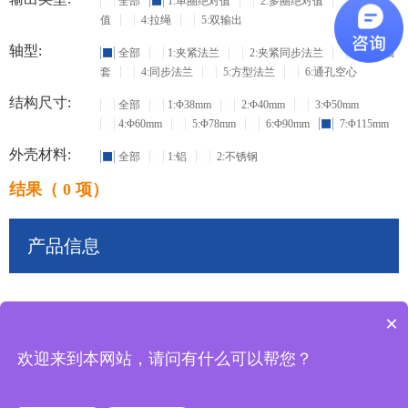
全部
1:单圈绝对值
2:多圈绝对值
3:增量
值
4:拉绳
5:双输出
轴型:
全部
1:夹紧法兰
2:夹紧同步法兰
3:盲孔轴
套
4:同步法兰
5:方型法兰
6:通孔空心
结构尺寸:
全部
1:Φ38mm
2:Φ40mm
3:Φ50mm
4:Φ60mm
5:Φ78mm
6:Φ90mm
7:Φ115mm
外壳材料:
全部
1:铝
2:不锈钢
结果（ 0 项）
产品信息
×
共
0
条记录
欢迎来到本网站，请问有什么可以帮您？