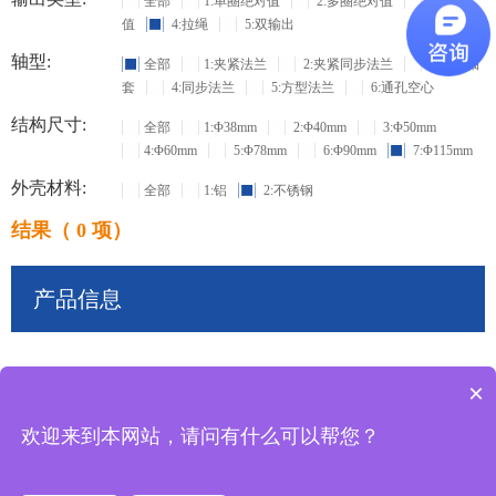
全部
1:单圈绝对值
2:多圈绝对值
3:增量
值
4:拉绳
5:双输出
轴型:
全部
1:夹紧法兰
2:夹紧同步法兰
3:盲孔轴
套
4:同步法兰
5:方型法兰
6:通孔空心
结构尺寸:
全部
1:Φ38mm
2:Φ40mm
3:Φ50mm
4:Φ60mm
5:Φ78mm
6:Φ90mm
7:Φ115mm
外壳材料:
全部
1:铝
2:不锈钢
结果（ 0 项）
产品信息
×
共
0
条记录
欢迎来到本网站，请问有什么可以帮您？