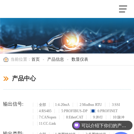
当前位置：
首页
-
产品信息
-
数显仪表
产品中心
输出信号:
全部
1:4-20mA
2:Modbus RTU
3:SSI
4:RS485
5:PROFIBUS-DP
6:PROFINET
7:CANopen
8:EtherCAT
9:并行
10:脉冲
11:CC-Link
可以介绍下你们的产品么？
输出类型: