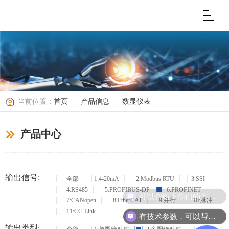
当前位置：
首页
-
产品信息
-
数显仪表
产品中心
输出信号:
全部
1:4-20mA
2:Modbus RTU
3:SSI
4:RS485
5:PROFIBUS-DP
6:PROFINET
可以介绍下你们的产品么？
7:CANopen
8:EtherCAT
9:并行
10:脉冲
11:CC-Link
有技术参数，可以帮忙选型吗？
输出类型: