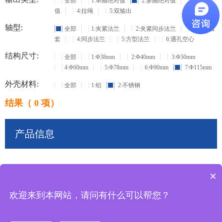
全部
1:单圈绝对值
2:多圈绝对值
3:增量
值
4:拉绳
5:双输出
轴型:
全部
1:夹紧法兰
2:夹紧同步法兰
3:盲孔轴
套
4:同步法兰
5:方型法兰
6:通孔空心
结构尺寸:
全部
1:Φ38mm
2:Φ40mm
3:Φ50mm
4:Φ60mm
5:Φ78mm
6:Φ90mm
7:Φ115mm
外壳材料:
全部
1:铝
2:不锈钢
结果（ 0 项）
产品信息
×
共
0
条记录
欢迎来到本网站，请问有什么可以帮您？