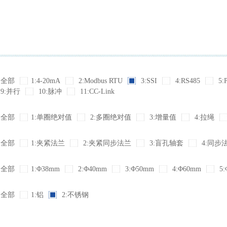
全部
1:4-20mA
2:Modbus RTU
3:SSI
4:RS485
5:
9:并行
10:脉冲
11:CC-Link
全部
1:单圈绝对值
2:多圈绝对值
3:增量值
4:拉绳
全部
1:夹紧法兰
2:夹紧同步法兰
3:盲孔轴套
4:同步
全部
1:Φ38mm
2:Φ40mm
3:Φ50mm
4:Φ60mm
5:
全部
1:铝
2:不锈钢