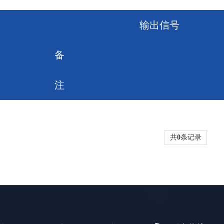
输出信号
备
注
共
0
条记录