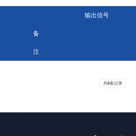
输出信号
备
注
共
0
条记录