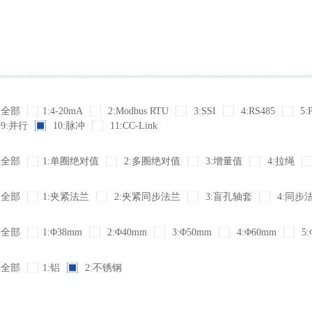
全部
1:4-20mA
2:Modbus RTU
3:SSI
4:RS485
5:
9:并行
10:脉冲
11:CC-Link
全部
1:单圈绝对值
2:多圈绝对值
3:增量值
4:拉绳
全部
1:夹紧法兰
2:夹紧同步法兰
3:盲孔轴套
4:同步
全部
1:Φ38mm
2:Φ40mm
3:Φ50mm
4:Φ60mm
5:
全部
1:铝
2:不锈钢