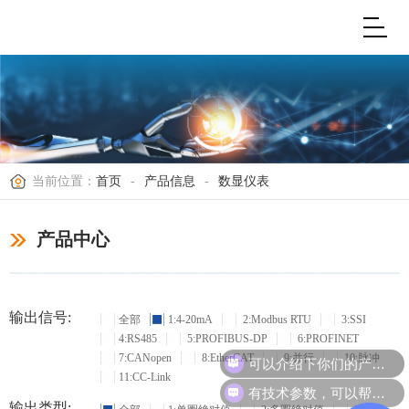
当前位置：
首页
-
产品信息
-
数显仪表
产品中心
输出信号:
全部
1:4-20mA
2:Modbus RTU
3:SSI
4:RS485
5:PROFIBUS-DP
6:PROFINET
可以介绍下你们的产品么？
7:CANopen
8:EtherCAT
9:并行
10:脉冲
11:CC-Link
有技术参数，可以帮忙选型吗？
输出类型: