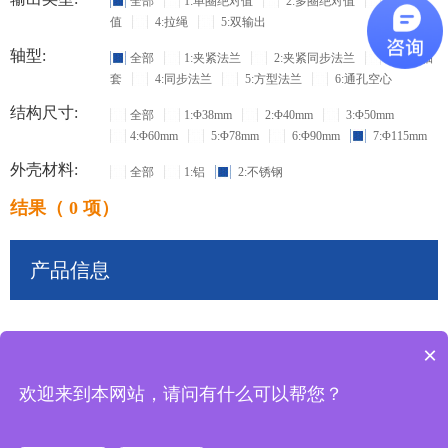
全部
1:单圈绝对值
2:多圈绝对值
3:增量
值
4:拉绳
5:双输出
轴型:
全部
1:夹紧法兰
2:夹紧同步法兰
3:盲孔轴
套
4:同步法兰
5:方型法兰
6:通孔空心
结构尺寸:
全部
1:Φ38mm
2:Φ40mm
3:Φ50mm
4:Φ60mm
5:Φ78mm
6:Φ90mm
7:Φ115mm
外壳材料:
全部
1:铝
2:不锈钢
结果（ 0 项）
产品信息
×
共
0
条记录
欢迎来到本网站，请问有什么可以帮您？