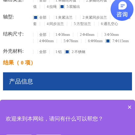
全部
1:单圈绝对值
2:多圈绝对值
3:增量
值
4:拉绳
5:双输出
轴型:
全部
1:夹紧法兰
2:夹紧同步法兰
3:盲孔轴
套
4:同步法兰
5:方型法兰
6:通孔空心
结构尺寸:
全部
1:Φ38mm
2:Φ40mm
3:Φ50mm
4:Φ60mm
5:Φ78mm
6:Φ90mm
7:Φ115mm
外壳材料:
全部
1:铝
2:不锈钢
结果（ 0 项）
产品信息
×
共
0
条记录
欢迎来到本网站，请问有什么可以帮您？