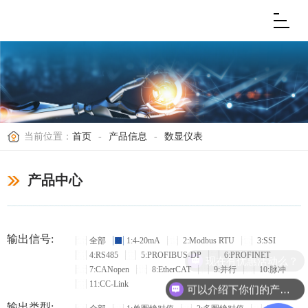
当前位置：
首页
-
产品信息
-
数显仪表
产品中心
输出信号:
全部
1:4-20mA
2:Modbus RTU
3:SSI
4:RS485
5:PROFIBUS-DP
6:PROFINET
现在有优惠活动么？
7:CANopen
8:EtherCAT
9:并行
10:脉冲
11:CC-Link
可以介绍下你们的产品么？
输出类型: