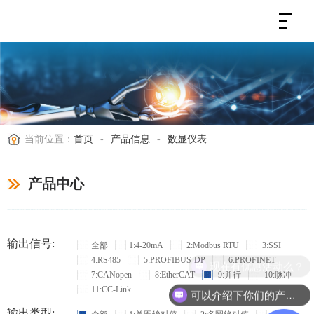
当前位置：
首页
-
产品信息
-
数显仪表
产品中心
输出信号:
全部
1:4-20mA
2:Modbus RTU
3:SSI
4:RS485
5:PROFIBUS-DP
6:PROFINET
现在有优惠活动么？
7:CANopen
8:EtherCAT
9:并行
10:脉冲
11:CC-Link
可以介绍下你们的产品么？
输出类型: