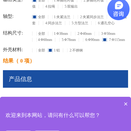
全部
1:单圈绝对值
2:多圈绝对值
3:增量
值
4:拉绳
5:双输出
轴型:
全部
1:夹紧法兰
2:夹紧同步法兰
3:盲孔轴
套
4:同步法兰
5:方型法兰
6:通孔空心
结构尺寸:
全部
1:Φ38mm
2:Φ40mm
3:Φ50mm
4:Φ60mm
5:Φ78mm
6:Φ90mm
7:Φ115mm
外壳材料:
全部
1:铝
2:不锈钢
结果（ 0 项）
产品信息
×
共
0
条记录
欢迎来到本网站，请问有什么可以帮您？