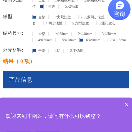
全部
1:单圈绝对值
2:多圈绝对值
3:增量
值
4:拉绳
5:双输出
轴型:
全部
1:夹紧法兰
2:夹紧同步法兰
3:盲孔轴
套
4:同步法兰
5:方型法兰
6:通孔空心
结构尺寸:
全部
1:Φ38mm
2:Φ40mm
3:Φ50mm
4:Φ60mm
5:Φ78mm
6:Φ90mm
7:Φ115mm
外壳材料:
全部
1:铝
2:不锈钢
结果（ 0 项）
产品信息
×
共
0
条记录
欢迎来到本网站，请问有什么可以帮您？