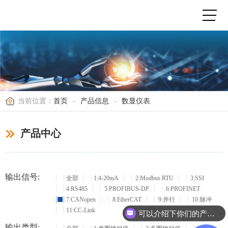
当前位置：
首页
-
产品信息
-
数显仪表
产品中心
输出信号:
全部
1:4-20mA
2:Modbus RTU
3:SSI
4:RS485
5:PROFIBUS-DP
6:PROFINET
7:CANopen
8:EtherCAT
9:并行
10:脉冲
11:CC-Link
可以介绍下你们的产品么？
输出类型: