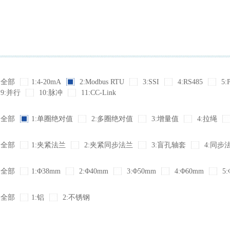
全部
1:4-20mA
2:Modbus RTU
3:SSI
4:RS485
5:
9:并行
10:脉冲
11:CC-Link
全部
1:单圈绝对值
2:多圈绝对值
3:增量值
4:拉绳
全部
1:夹紧法兰
2:夹紧同步法兰
3:盲孔轴套
4:同步
全部
1:Φ38mm
2:Φ40mm
3:Φ50mm
4:Φ60mm
5:
全部
1:铝
2:不锈钢