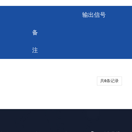
输出信号
备
注
共
0
条记录