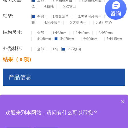
全部
1:单圈绝对值
2:多圈绝对值
3:增量
值
4:拉绳
5:双输出
轴型:
全部
1:夹紧法兰
2:夹紧同步法兰
3:盲孔轴
套
4:同步法兰
5:方型法兰
6:通孔空心
结构尺寸:
全部
1:Φ38mm
2:Φ40mm
3:Φ50mm
4:Φ60mm
5:Φ78mm
6:Φ90mm
7:Φ115mm
外壳材料:
全部
1:铝
2:不锈钢
结果（ 0 项）
产品信息
×
共
0
条记录
欢迎来到本网站，请问有什么可以帮您？