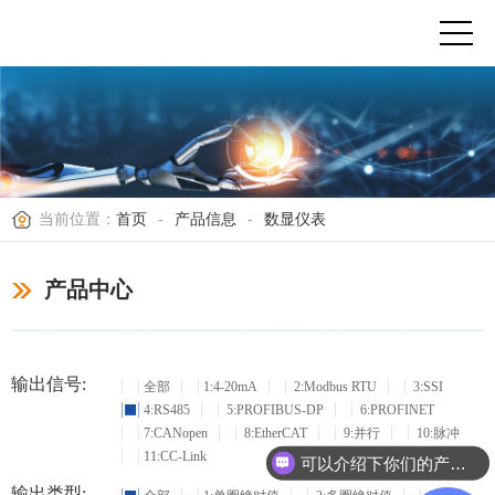
当前位置：
首页
-
产品信息
-
数显仪表
产品中心
输出信号:
全部
1:4-20mA
2:Modbus RTU
3:SSI
4:RS485
5:PROFIBUS-DP
6:PROFINET
7:CANopen
8:EtherCAT
9:并行
10:脉冲
11:CC-Link
可以介绍下你们的产品么？
输出类型: