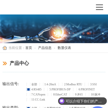
当前位置：
首页
-
产品信息
-
数显仪表
产品中心
输出信号:
全部
1:4-20mA
2:Modbus RTU
3:SSI
4:RS485
5:PROFIBUS-DP
6:PROFINET
7:CANopen
8:EtherCAT
9:并行
10:脉冲
11:CC-Link
可以介绍下你们的产品么？
输出类型: