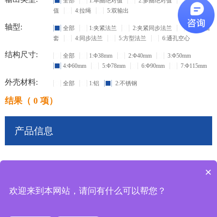
全部
1:单圈绝对值
2:多圈绝对值
3:增量
值
4:拉绳
5:双输出
轴型:
全部
1:夹紧法兰
2:夹紧同步法兰
3:盲孔轴
套
4:同步法兰
5:方型法兰
6:通孔空心
结构尺寸:
全部
1:Φ38mm
2:Φ40mm
3:Φ50mm
4:Φ60mm
5:Φ78mm
6:Φ90mm
7:Φ115mm
外壳材料:
全部
1:铝
2:不锈钢
结果（ 0 项）
产品信息
×
共
0
条记录
欢迎来到本网站，请问有什么可以帮您？