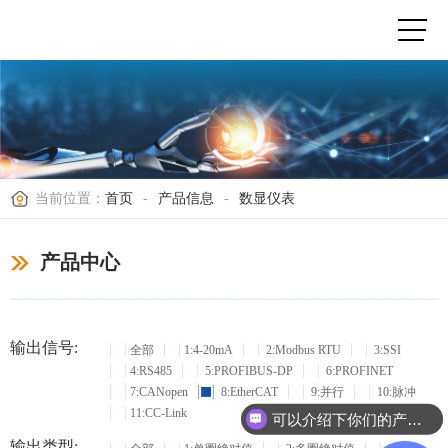
当前位置：
首页
-
产品信息
-
数显仪表
产品中心
输出信号:
全部
1:4-20mA
2:Modbus RTU
3:SSI
4:RS485
5:PROFIBUS-DP
6:PROFINET
7:CANopen
8:EtherCAT
9:并行
10:脉冲
11:CC-Link
可以介绍下你们的产品么？
输出类型: