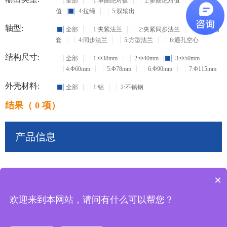
全部
1:单圈绝对值
2:多圈绝对值
3:增量
值
4:拉绳
5:双输出
轴型:
全部
1:夹紧法兰
2:夹紧同步法兰
3:盲孔轴
套
4:同步法兰
5:方型法兰
6:通孔空心
结构尺寸:
全部
1:Φ38mm
2:Φ40mm
3:Φ50mm
4:Φ60mm
5:Φ78mm
6:Φ90mm
7:Φ115mm
外壳材料:
全部
1:铝
2:不锈钢
结果（ 0 项）
产品信息
×
共
0
条记录
欢迎来到本网站，请问有什么可以帮您？