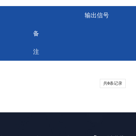
输出信号
备
注
共
0
条记录