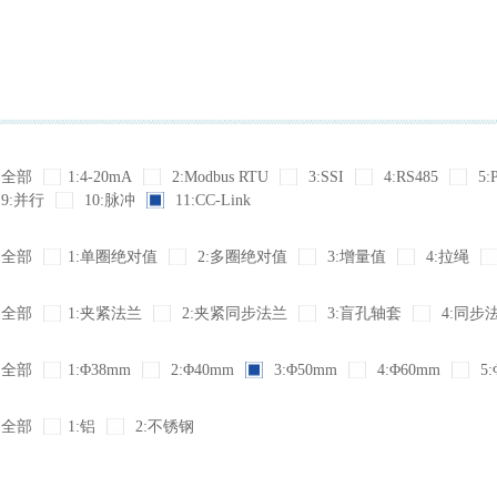
全部
1:4-20mA
2:Modbus RTU
3:SSI
4:RS485
5:
9:并行
10:脉冲
11:CC-Link
全部
1:单圈绝对值
2:多圈绝对值
3:增量值
4:拉绳
全部
1:夹紧法兰
2:夹紧同步法兰
3:盲孔轴套
4:同步
全部
1:Φ38mm
2:Φ40mm
3:Φ50mm
4:Φ60mm
5:
全部
1:铝
2:不锈钢