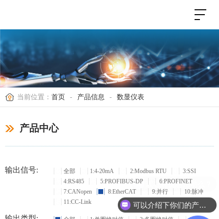
当前位置：
首页
-
产品信息
-
数显仪表
产品中心
输出信号:
全部
1:4-20mA
2:Modbus RTU
3:SSI
4:RS485
5:PROFIBUS-DP
6:PROFINET
现在有优惠活动么？
7:CANopen
8:EtherCAT
9:并行
10:脉冲
11:CC-Link
可以介绍下你们的产品么？
输出类型: