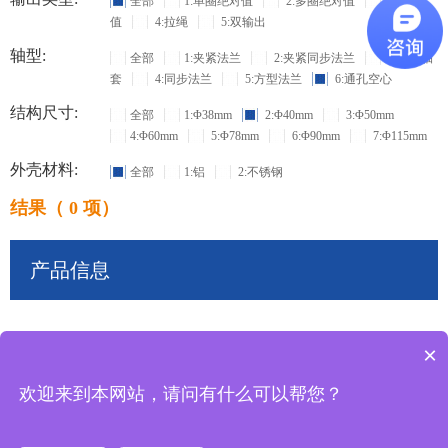
全部
1:单圈绝对值
2:多圈绝对值
3:增量
值
4:拉绳
5:双输出
轴型:
全部
1:夹紧法兰
2:夹紧同步法兰
3:盲孔轴
套
4:同步法兰
5:方型法兰
6:通孔空心
结构尺寸:
全部
1:Φ38mm
2:Φ40mm
3:Φ50mm
4:Φ60mm
5:Φ78mm
6:Φ90mm
7:Φ115mm
外壳材料:
全部
1:铝
2:不锈钢
结果（ 0 项）
产品信息
×
共
0
条记录
欢迎来到本网站，请问有什么可以帮您？