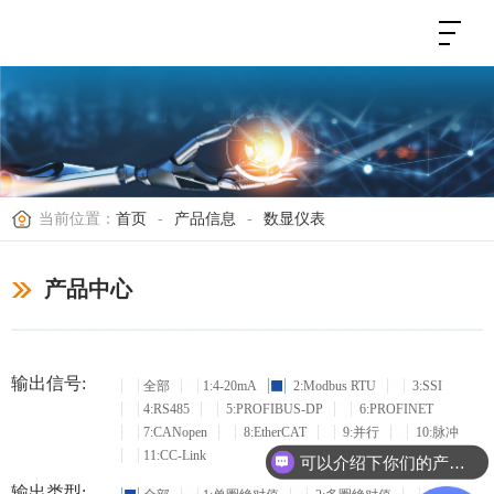
当前位置：
首页
-
产品信息
-
数显仪表
产品中心
输出信号:
全部
1:4-20mA
2:Modbus RTU
3:SSI
4:RS485
5:PROFIBUS-DP
6:PROFINET
7:CANopen
8:EtherCAT
9:并行
10:脉冲
11:CC-Link
可以介绍下你们的产品么？
输出类型: