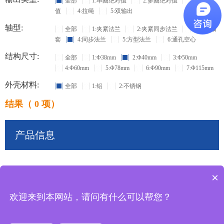
全部
1:单圈绝对值
2:多圈绝对值
3:增量
值
4:拉绳
5:双输出
轴型:
全部
1:夹紧法兰
2:夹紧同步法兰
3:盲孔轴
套
4:同步法兰
5:方型法兰
6:通孔空心
结构尺寸:
全部
1:Φ38mm
2:Φ40mm
3:Φ50mm
4:Φ60mm
5:Φ78mm
6:Φ90mm
7:Φ115mm
外壳材料:
全部
1:铝
2:不锈钢
结果（ 0 项）
产品信息
×
共
0
条记录
欢迎来到本网站，请问有什么可以帮您？