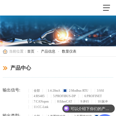
当前位置：
首页
-
产品信息
-
数显仪表
产品中心
输出信号:
全部
1:4-20mA
2:Modbus RTU
3:SSI
4:RS485
5:PROFIBUS-DP
6:PROFINET
7:CANopen
8:EtherCAT
9:并行
10:脉冲
11:CC-Link
可以介绍下你们的产品么？
输出类型: