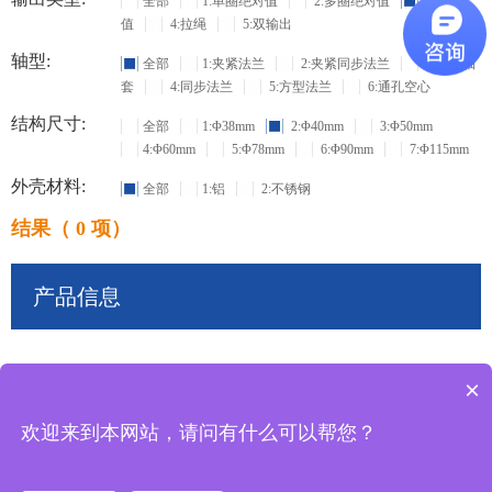
全部
1:单圈绝对值
2:多圈绝对值
3:增量
值
4:拉绳
5:双输出
轴型:
全部
1:夹紧法兰
2:夹紧同步法兰
3:盲孔轴
套
4:同步法兰
5:方型法兰
6:通孔空心
结构尺寸:
全部
1:Φ38mm
2:Φ40mm
3:Φ50mm
4:Φ60mm
5:Φ78mm
6:Φ90mm
7:Φ115mm
外壳材料:
全部
1:铝
2:不锈钢
结果（ 0 项）
产品信息
×
共
0
条记录
欢迎来到本网站，请问有什么可以帮您？