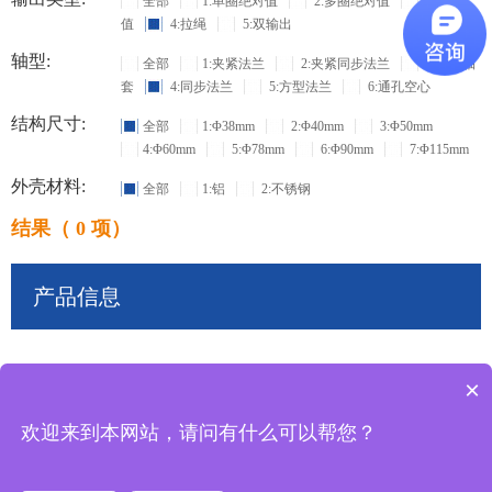
全部
1:单圈绝对值
2:多圈绝对值
3:增量
值
4:拉绳
5:双输出
轴型:
全部
1:夹紧法兰
2:夹紧同步法兰
3:盲孔轴
套
4:同步法兰
5:方型法兰
6:通孔空心
结构尺寸:
全部
1:Φ38mm
2:Φ40mm
3:Φ50mm
4:Φ60mm
5:Φ78mm
6:Φ90mm
7:Φ115mm
外壳材料:
全部
1:铝
2:不锈钢
结果（ 0 项）
产品信息
×
共
0
条记录
欢迎来到本网站，请问有什么可以帮您？