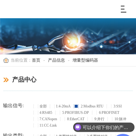
当前位置：
首页
-
产品信息
-
增量型编码器
产品中心
输出信号:
全部
1:4-20mA
2:Modbus RTU
3:SSI
4:RS485
5:PROFIBUS-DP
6:PROFINET
7:CANopen
8:EtherCAT
9:并行
10:脉冲
11:CC-Link
可以介绍下你们的产品么？
输出类型: