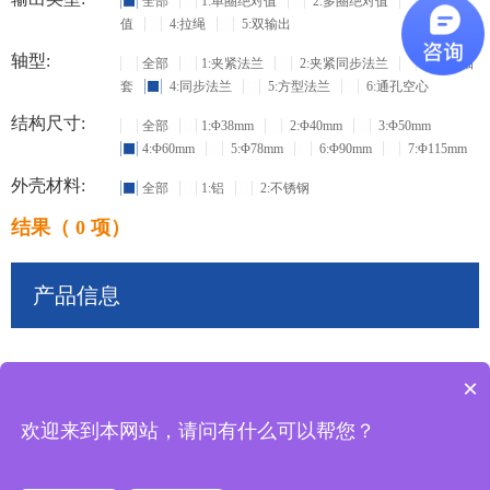
全部
1:单圈绝对值
2:多圈绝对值
3:增量
值
4:拉绳
5:双输出
轴型:
全部
1:夹紧法兰
2:夹紧同步法兰
3:盲孔轴
套
4:同步法兰
5:方型法兰
6:通孔空心
结构尺寸:
全部
1:Φ38mm
2:Φ40mm
3:Φ50mm
4:Φ60mm
5:Φ78mm
6:Φ90mm
7:Φ115mm
外壳材料:
全部
1:铝
2:不锈钢
结果（ 0 项）
产品信息
×
共
0
条记录
欢迎来到本网站，请问有什么可以帮您？