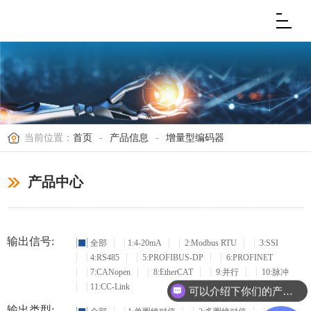
当前位置：
首页
-
产品信息
-
增量型编码器
产品中心
输出信号:
全部
1:4-20mA
2:Modbus RTU
3:SSI
4:RS485
5:PROFIBUS-DP
6:PROFINET
7:CANopen
8:EtherCAT
9:并行
10:脉冲
11:CC-Link
可以介绍下你们的产品么？
输出类型: