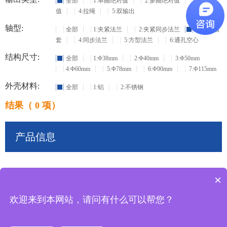
全部
1:单圈绝对值
2:多圈绝对值
3:增量
值
4:拉绳
5:双输出
轴型:
全部
1:夹紧法兰
2:夹紧同步法兰
3:盲孔轴
套
4:同步法兰
5:方型法兰
6:通孔空心
结构尺寸:
全部
1:Φ38mm
2:Φ40mm
3:Φ50mm
4:Φ60mm
5:Φ78mm
6:Φ90mm
7:Φ115mm
外壳材料:
全部
1:铝
2:不锈钢
结果（ 0 项）
产品信息
×
共
0
条记录
欢迎来到本网站，请问有什么可以帮您？