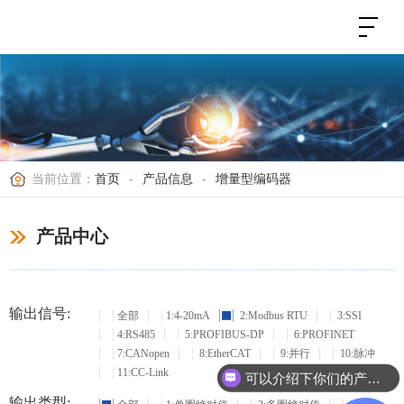
当前位置：
首页
-
产品信息
-
增量型编码器
产品中心
输出信号:
全部
1:4-20mA
2:Modbus RTU
3:SSI
4:RS485
5:PROFIBUS-DP
6:PROFINET
7:CANopen
8:EtherCAT
9:并行
10:脉冲
11:CC-Link
可以介绍下你们的产品么？
输出类型: