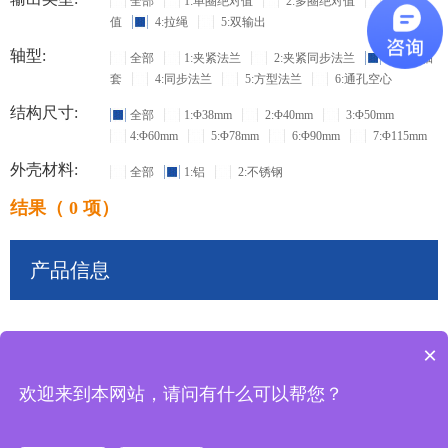
全部
1:单圈绝对值
2:多圈绝对值
3:增量
值
4:拉绳
5:双输出
轴型:
全部
1:夹紧法兰
2:夹紧同步法兰
3:盲孔轴
套
4:同步法兰
5:方型法兰
6:通孔空心
结构尺寸:
全部
1:Φ38mm
2:Φ40mm
3:Φ50mm
4:Φ60mm
5:Φ78mm
6:Φ90mm
7:Φ115mm
外壳材料:
全部
1:铝
2:不锈钢
结果（ 0 项）
产品信息
×
共
0
条记录
欢迎来到本网站，请问有什么可以帮您？