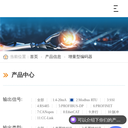
当前位置：
首页
-
产品信息
-
增量型编码器
产品中心
输出信号:
全部
1:4-20mA
2:Modbus RTU
3:SSI
4:RS485
5:PROFIBUS-DP
6:PROFINET
7:CANopen
8:EtherCAT
9:并行
10:脉冲
11:CC-Link
可以介绍下你们的产品么？
输出类型: