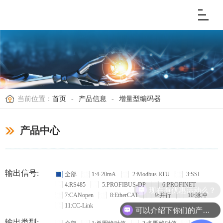
当前位置：
首页
-
产品信息
-
增量型编码器
产品中心
输出信号:
全部
1:4-20mA
2:Modbus RTU
3:SSI
4:RS485
5:PROFIBUS-DP
6:PROFINET
现在有优惠活动么？
7:CANopen
8:EtherCAT
9:并行
10:脉冲
11:CC-Link
可以介绍下你们的产品么？
输出类型: