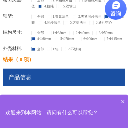
全部
1:单圈绝对值
2:多圈绝对值
3:增量
值
4:拉绳
5:双输出
轴型:
全部
1:夹紧法兰
2:夹紧同步法兰
3:盲孔轴
套
4:同步法兰
5:方型法兰
6:通孔空心
结构尺寸:
全部
1:Φ38mm
2:Φ40mm
3:Φ50mm
4:Φ60mm
5:Φ78mm
6:Φ90mm
7:Φ115mm
外壳材料:
全部
1:铝
2:不锈钢
结果（ 0 项）
产品信息
×
共
0
条记录
欢迎来到本网站，请问有什么可以帮您？