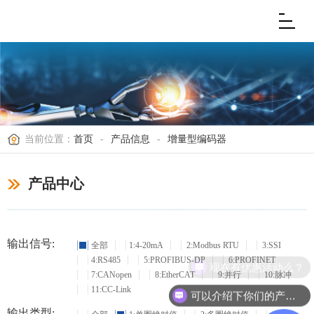
当前位置：
首页
-
产品信息
-
增量型编码器
产品中心
输出信号:
全部
1:4-20mA
2:Modbus RTU
3:SSI
4:RS485
5:PROFIBUS-DP
6:PROFINET
现在有优惠活动么？
7:CANopen
8:EtherCAT
9:并行
10:脉冲
11:CC-Link
可以介绍下你们的产品么？
输出类型: