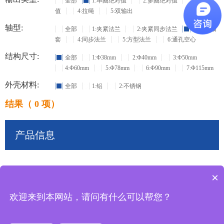
全部
1:单圈绝对值
2:多圈绝对值
3:增量
值
4:拉绳
5:双输出
轴型:
全部
1:夹紧法兰
2:夹紧同步法兰
3:盲孔轴
套
4:同步法兰
5:方型法兰
6:通孔空心
结构尺寸:
全部
1:Φ38mm
2:Φ40mm
3:Φ50mm
4:Φ60mm
5:Φ78mm
6:Φ90mm
7:Φ115mm
外壳材料:
全部
1:铝
2:不锈钢
结果（ 0 项）
产品信息
×
共
0
条记录
欢迎来到本网站，请问有什么可以帮您？