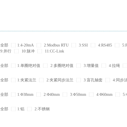
全部
1:4-20mA
2:Modbus RTU
3:SSI
4:RS485
5:
9:并行
10:脉冲
11:CC-Link
全部
1:单圈绝对值
2:多圈绝对值
3:增量值
4:拉绳
全部
1:夹紧法兰
2:夹紧同步法兰
3:盲孔轴套
4:同步
全部
1:Φ38mm
2:Φ40mm
3:Φ50mm
4:Φ60mm
5:
全部
1:铝
2:不锈钢