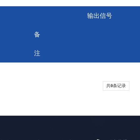
输出信号
备
注
共
0
条记录