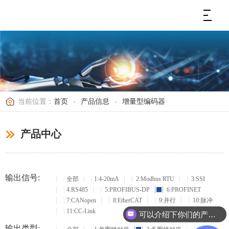
当前位置：
首页
-
产品信息
-
增量型编码器
产品中心
输出信号:
全部
1:4-20mA
2:Modbus RTU
3:SSI
4:RS485
5:PROFIBUS-DP
6:PROFINET
7:CANopen
8:EtherCAT
9:并行
10:脉冲
11:CC-Link
可以介绍下你们的产品么？
输出类型: