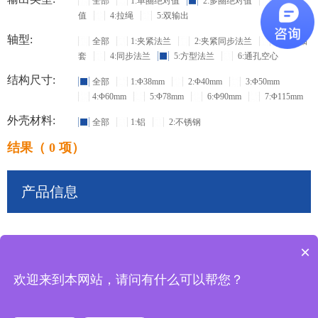
全部
1:单圈绝对值
2:多圈绝对值
3:增量
值
4:拉绳
5:双输出
轴型:
全部
1:夹紧法兰
2:夹紧同步法兰
3:盲孔轴
套
4:同步法兰
5:方型法兰
6:通孔空心
结构尺寸:
全部
1:Φ38mm
2:Φ40mm
3:Φ50mm
4:Φ60mm
5:Φ78mm
6:Φ90mm
7:Φ115mm
外壳材料:
全部
1:铝
2:不锈钢
结果（ 0 项）
产品信息
×
共
0
条记录
欢迎来到本网站，请问有什么可以帮您？