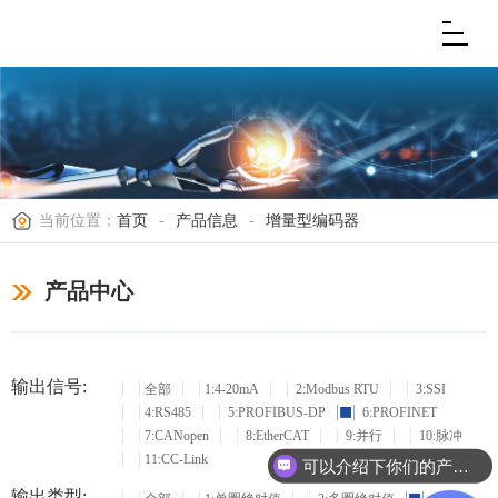
当前位置：
首页
-
产品信息
-
增量型编码器
产品中心
输出信号:
全部
1:4-20mA
2:Modbus RTU
3:SSI
4:RS485
5:PROFIBUS-DP
6:PROFINET
7:CANopen
8:EtherCAT
9:并行
10:脉冲
11:CC-Link
可以介绍下你们的产品么？
输出类型: