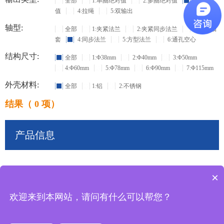
全部
1:单圈绝对值
2:多圈绝对值
3:增量
值
4:拉绳
5:双输出
轴型:
全部
1:夹紧法兰
2:夹紧同步法兰
3:盲孔轴
套
4:同步法兰
5:方型法兰
6:通孔空心
结构尺寸:
全部
1:Φ38mm
2:Φ40mm
3:Φ50mm
4:Φ60mm
5:Φ78mm
6:Φ90mm
7:Φ115mm
外壳材料:
全部
1:铝
2:不锈钢
结果（ 0 项）
产品信息
×
共
0
条记录
欢迎来到本网站，请问有什么可以帮您？