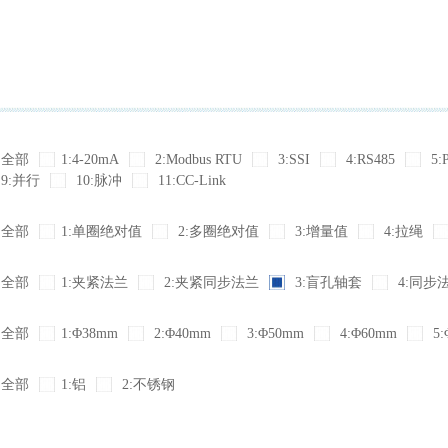
全部
1:4-20mA
2:Modbus RTU
3:SSI
4:RS485
5:
9:并行
10:脉冲
11:CC-Link
全部
1:单圈绝对值
2:多圈绝对值
3:增量值
4:拉绳
全部
1:夹紧法兰
2:夹紧同步法兰
3:盲孔轴套
4:同步
全部
1:Φ38mm
2:Φ40mm
3:Φ50mm
4:Φ60mm
5:
全部
1:铝
2:不锈钢