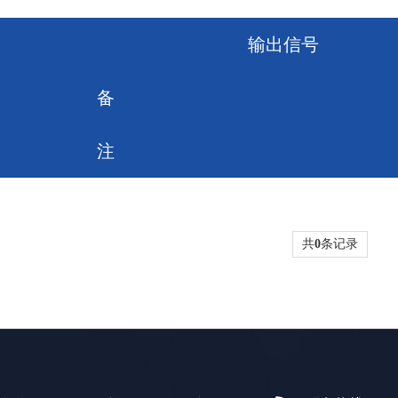
输出信号
备
注
共
0
条记录