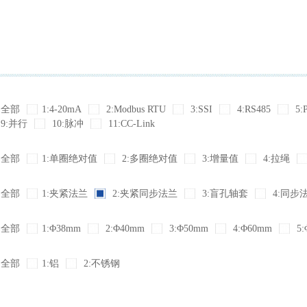
全部
1:4-20mA
2:Modbus RTU
3:SSI
4:RS485
5:
9:并行
10:脉冲
11:CC-Link
全部
1:单圈绝对值
2:多圈绝对值
3:增量值
4:拉绳
全部
1:夹紧法兰
2:夹紧同步法兰
3:盲孔轴套
4:同步
全部
1:Φ38mm
2:Φ40mm
3:Φ50mm
4:Φ60mm
5:
全部
1:铝
2:不锈钢