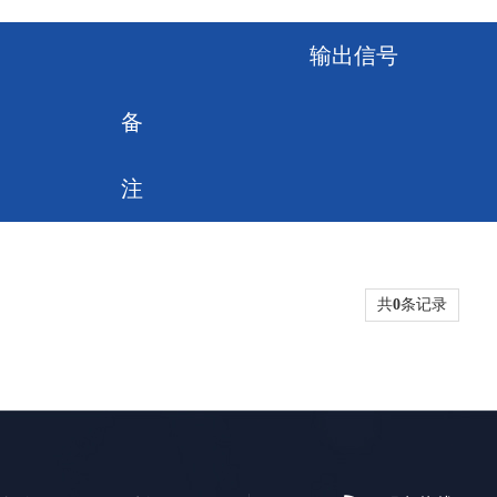
输出信号
备
注
共
0
条记录