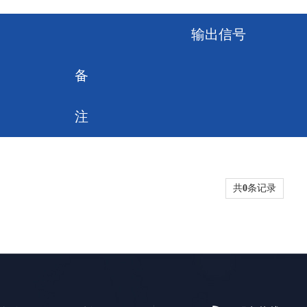
输出信号
备
注
共
0
条记录