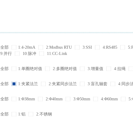
全部
1:4-20mA
2:Modbus RTU
3:SSI
4:RS485
5:
9:并行
10:脉冲
11:CC-Link
全部
1:单圈绝对值
2:多圈绝对值
3:增量值
4:拉绳
全部
1:夹紧法兰
2:夹紧同步法兰
3:盲孔轴套
4:同步
全部
1:Φ38mm
2:Φ40mm
3:Φ50mm
4:Φ60mm
5:
全部
1:铝
2:不锈钢