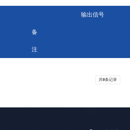
输出信号
备
注
共
0
条记录