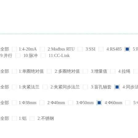
全部
1:4-20mA
2:Modbus RTU
3:SSI
4:RS485
5:
9:并行
10:脉冲
11:CC-Link
全部
1:单圈绝对值
2:多圈绝对值
3:增量值
4:拉绳
全部
1:夹紧法兰
2:夹紧同步法兰
3:盲孔轴套
4:同步
全部
1:Φ38mm
2:Φ40mm
3:Φ50mm
4:Φ60mm
5:
全部
1:铝
2:不锈钢