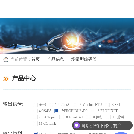
当前位置：
首页
-
产品信息
-
增量型编码器
产品中心
输出信号:
全部
1:4-20mA
2:Modbus RTU
3:SSI
4:RS485
5:PROFIBUS-DP
6:PROFINET
7:CANopen
8:EtherCAT
9:并行
10:脉冲
11:CC-Link
可以介绍下你们的产品么？
输出类型: