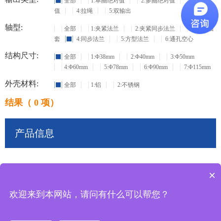
全部
1:单圈绝对值
2:多圈绝对值
3:增量
值
4:拉绳
5:双输出
轴型:
全部
1:夹紧法兰
2:夹紧同步法兰
3:盲孔轴
套
4:同步法兰
5:方型法兰
6:通孔空心
结构尺寸:
全部
1:Φ38mm
2:Φ40mm
3:Φ50mm
4:Φ60mm
5:Φ78mm
6:Φ90mm
7:Φ115mm
外壳材料:
全部
1:铝
2:不锈钢
结果（ 0 项）
产品信息
×
共
0
条记录
欢迎来到本网站，请问有什么可以帮您？