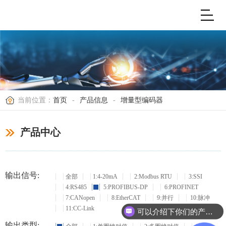
当前位置：
首页
-
产品信息
-
增量型编码器
产品中心
输出信号:
全部
1:4-20mA
2:Modbus RTU
3:SSI
4:RS485
5:PROFIBUS-DP
6:PROFINET
7:CANopen
8:EtherCAT
9:并行
10:脉冲
11:CC-Link
可以介绍下你们的产品么？
输出类型: