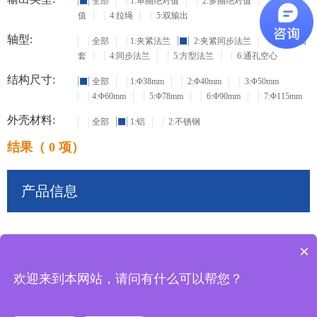
全部
1:单圈绝对值
2:多圈绝对值
3:增量
值
4:拉绳
5:双输出
轴型:
全部
1:夹紧法兰
2:夹紧同步法兰
3:盲孔轴
套
4:同步法兰
5:方型法兰
6:通孔空心
结构尺寸:
全部
1:Φ38mm
2:Φ40mm
3:Φ50mm
4:Φ60mm
5:Φ78mm
6:Φ90mm
7:Φ115mm
外壳材料:
全部
1:铝
2:不锈钢
结果（ 0 项）
产品信息
×
共
0
条记录
欢迎来到本网站，请问有什么可以帮您？