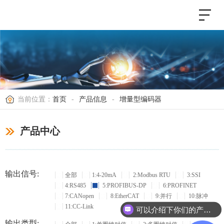
当前位置：
首页
-
产品信息
-
增量型编码器
产品中心
输出信号:
全部
1:4-20mA
2:Modbus RTU
3:SSI
4:RS485
5:PROFIBUS-DP
6:PROFINET
7:CANopen
8:EtherCAT
9:并行
10:脉冲
11:CC-Link
可以介绍下你们的产品么？
输出类型: