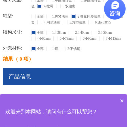
全部
1:单圈绝对值
2:多圈绝对值
3:增量
值
4:拉绳
5:双输出
轴型:
全部
1:夹紧法兰
2:夹紧同步法兰
3:盲孔轴
套
4:同步法兰
5:方型法兰
6:通孔空心
结构尺寸:
全部
1:Φ38mm
2:Φ40mm
3:Φ50mm
4:Φ60mm
5:Φ78mm
6:Φ90mm
7:Φ115mm
外壳材料:
全部
1:铝
2:不锈钢
结果（ 0 项）
产品信息
×
共
0
条记录
欢迎来到本网站，请问有什么可以帮您？