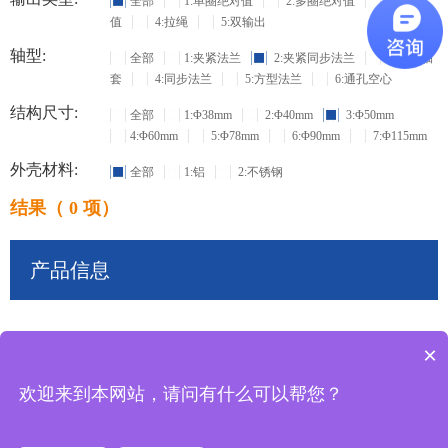
全部
1:单圈绝对值
2:多圈绝对值
3:增量
值
4:拉绳
5:双输出
轴型:
全部
1:夹紧法兰
2:夹紧同步法兰
3:盲孔轴
套
4:同步法兰
5:方型法兰
6:通孔空心
结构尺寸:
全部
1:Φ38mm
2:Φ40mm
3:Φ50mm
4:Φ60mm
5:Φ78mm
6:Φ90mm
7:Φ115mm
外壳材料:
全部
1:铝
2:不锈钢
结果（ 0 项）
产品信息
×
共
0
条记录
欢迎来到本网站，请问有什么可以帮您？