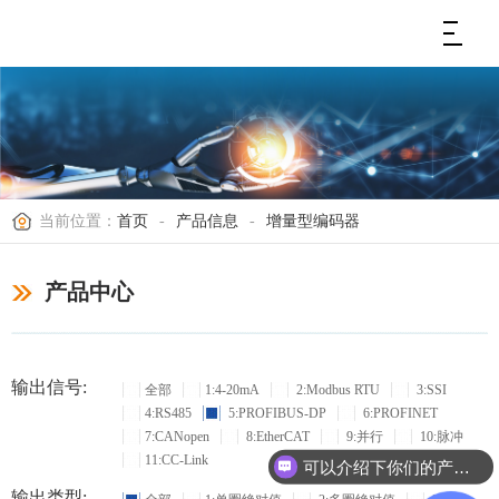
当前位置：
首页
-
产品信息
-
增量型编码器
产品中心
输出信号:
全部
1:4-20mA
2:Modbus RTU
3:SSI
4:RS485
5:PROFIBUS-DP
6:PROFINET
7:CANopen
8:EtherCAT
9:并行
10:脉冲
11:CC-Link
可以介绍下你们的产品么？
输出类型: