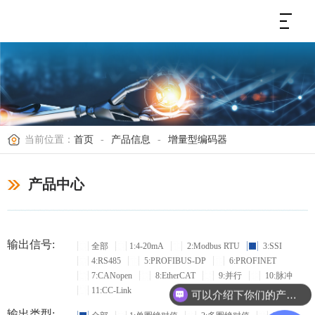
当前位置：
首页
-
产品信息
-
增量型编码器
产品中心
输出信号:
全部
1:4-20mA
2:Modbus RTU
3:SSI
4:RS485
5:PROFIBUS-DP
6:PROFINET
7:CANopen
8:EtherCAT
9:并行
10:脉冲
11:CC-Link
可以介绍下你们的产品么？
输出类型: