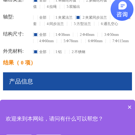
全部
1:单圈绝对值
2:多圈绝对值
3:增量
值
4:拉绳
5:双输出
轴型:
全部
1:夹紧法兰
2:夹紧同步法兰
3:盲孔轴
套
4:同步法兰
5:方型法兰
6:通孔空心
结构尺寸:
全部
1:Φ38mm
2:Φ40mm
3:Φ50mm
4:Φ60mm
5:Φ78mm
6:Φ90mm
7:Φ115mm
外壳材料:
全部
1:铝
2:不锈钢
结果（ 0 项）
产品信息
×
共
0
条记录
欢迎来到本网站，请问有什么可以帮您？