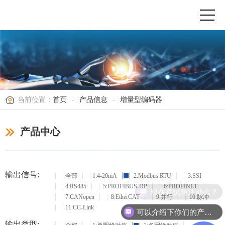
当前位置：
首页
-
产品信息
-
增量型编码器
产品中心
输出信号:
全部
1:4-20mA
2:Modbus RTU
3:SSI
4:RS485
5:PROFIBUS-DP
6:PROFINET
现在有优惠活动么？
7:CANopen
8:EtherCAT
9:并行
10:脉冲
11:CC-Link
可以介绍下你们的产品么？
输出类型: