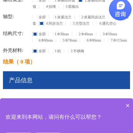
全部
1:单圈绝对值
2:多圈绝对值
3:增量
值
4:拉绳
5:双输出
轴型:
全部
1:夹紧法兰
2:夹紧同步法兰
3:盲孔轴
套
4:同步法兰
5:方型法兰
6:通孔空心
结构尺寸:
全部
1:Φ38mm
2:Φ40mm
3:Φ50mm
4:Φ60mm
5:Φ78mm
6:Φ90mm
7:Φ115mm
外壳材料:
全部
1:铝
2:不锈钢
结果（ 0 项）
产品信息
×
共
0
条记录
欢迎来到本网站，请问有什么可以帮您？