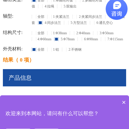
全部
1:单圈绝对值
2:多圈绝对值
3:增量
值
4:拉绳
5:双输出
轴型:
全部
1:夹紧法兰
2:夹紧同步法兰
3:盲孔轴
套
4:同步法兰
5:方型法兰
6:通孔空心
结构尺寸:
全部
1:Φ38mm
2:Φ40mm
3:Φ50mm
4:Φ60mm
5:Φ78mm
6:Φ90mm
7:Φ115mm
外壳材料:
全部
1:铝
2:不锈钢
结果（ 0 项）
产品信息
×
共
0
条记录
欢迎来到本网站，请问有什么可以帮您？