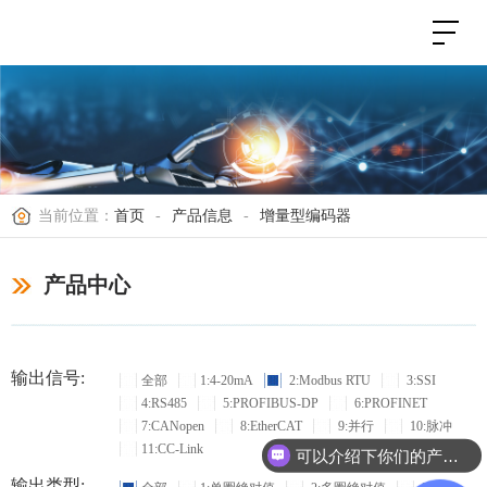
当前位置：
首页
-
产品信息
-
增量型编码器
产品中心
输出信号:
全部
1:4-20mA
2:Modbus RTU
3:SSI
4:RS485
5:PROFIBUS-DP
6:PROFINET
7:CANopen
8:EtherCAT
9:并行
10:脉冲
11:CC-Link
可以介绍下你们的产品么？
输出类型: