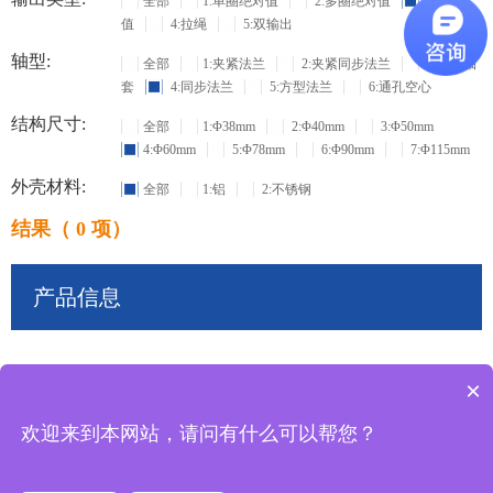
全部
1:单圈绝对值
2:多圈绝对值
3:增量
值
4:拉绳
5:双输出
轴型:
全部
1:夹紧法兰
2:夹紧同步法兰
3:盲孔轴
套
4:同步法兰
5:方型法兰
6:通孔空心
结构尺寸:
全部
1:Φ38mm
2:Φ40mm
3:Φ50mm
4:Φ60mm
5:Φ78mm
6:Φ90mm
7:Φ115mm
外壳材料:
全部
1:铝
2:不锈钢
结果（ 0 项）
产品信息
×
共
0
条记录
欢迎来到本网站，请问有什么可以帮您？