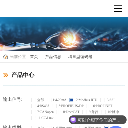
当前位置：
首页
-
产品信息
-
增量型编码器
产品中心
输出信号:
全部
1:4-20mA
2:Modbus RTU
3:SSI
4:RS485
5:PROFIBUS-DP
6:PROFINET
7:CANopen
8:EtherCAT
9:并行
10:脉冲
11:CC-Link
可以介绍下你们的产品么？
输出类型: