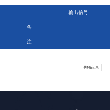
输出信号
备
注
共
0
条记录