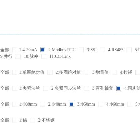
全部
1:4-20mA
2:Modbus RTU
3:SSI
4:RS485
5:
9:并行
10:脉冲
11:CC-Link
全部
1:单圈绝对值
2:多圈绝对值
3:增量值
4:拉绳
全部
1:夹紧法兰
2:夹紧同步法兰
3:盲孔轴套
4:同步
全部
1:Φ38mm
2:Φ40mm
3:Φ50mm
4:Φ60mm
5:
全部
1:铝
2:不锈钢