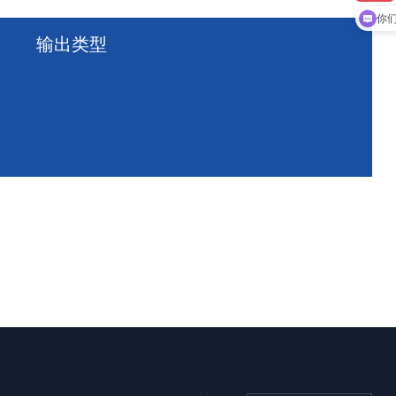
现
你
输出类型