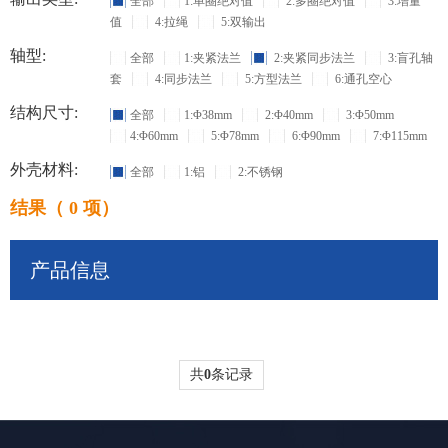
全部
1:单圈绝对值
2:多圈绝对值
3:增量
值
4:拉绳
5:双输出
轴型:
全部
1:夹紧法兰
2:夹紧同步法兰
3:盲孔轴
套
4:同步法兰
5:方型法兰
6:通孔空心
结构尺寸:
全部
1:Φ38mm
2:Φ40mm
3:Φ50mm
4:Φ60mm
5:Φ78mm
6:Φ90mm
7:Φ115mm
外壳材料:
全部
1:铝
2:不锈钢
结果（ 0 项）
产品信息
共
0
条记录