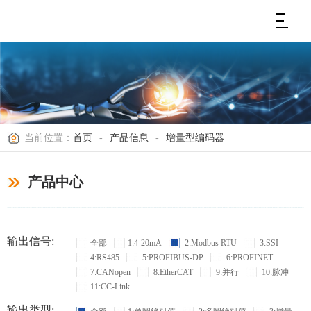
当前位置：
首页
-
产品信息
-
增量型编码器
产品中心
输出信号:
全部
1:4-20mA
2:Modbus RTU
3:SSI
4:RS485
5:PROFIBUS-DP
6:PROFINET
7:CANopen
8:EtherCAT
9:并行
10:脉冲
11:CC-Link
输出类型: