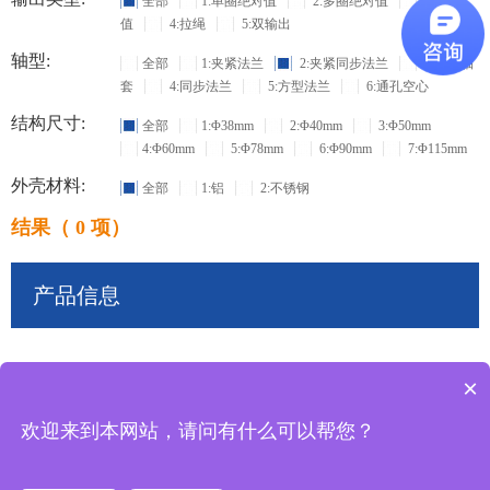
全部
1:单圈绝对值
2:多圈绝对值
3:增量
值
4:拉绳
5:双输出
轴型:
全部
1:夹紧法兰
2:夹紧同步法兰
3:盲孔轴
套
4:同步法兰
5:方型法兰
6:通孔空心
结构尺寸:
全部
1:Φ38mm
2:Φ40mm
3:Φ50mm
4:Φ60mm
5:Φ78mm
6:Φ90mm
7:Φ115mm
外壳材料:
全部
1:铝
2:不锈钢
结果（ 0 项）
产品信息
×
共
0
条记录
欢迎来到本网站，请问有什么可以帮您？