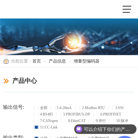
当前位置：
首页
-
产品信息
-
增量型编码器
产品中心
输出信号:
全部
1:4-20mA
2:Modbus RTU
3:SSI
4:RS485
5:PROFIBUS-DP
6:PROFINET
7:CANopen
8:EtherCAT
9:并行
10:脉冲
11:CC-Link
可以介绍下你们的产品么？
有技术参数，可以帮忙选型吗？
输出类型: