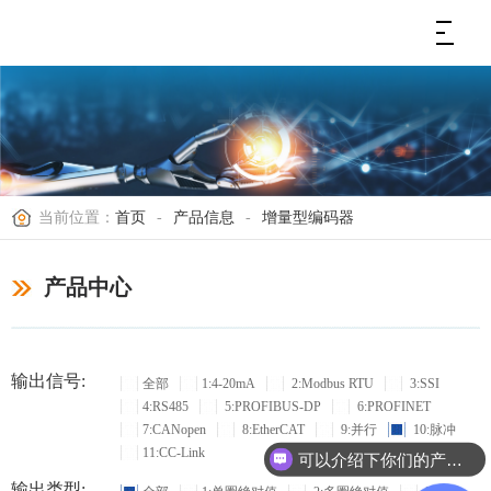
当前位置：
首页
-
产品信息
-
增量型编码器
产品中心
输出信号:
全部
1:4-20mA
2:Modbus RTU
3:SSI
4:RS485
5:PROFIBUS-DP
6:PROFINET
7:CANopen
8:EtherCAT
9:并行
10:脉冲
11:CC-Link
可以介绍下你们的产品么？
输出类型: