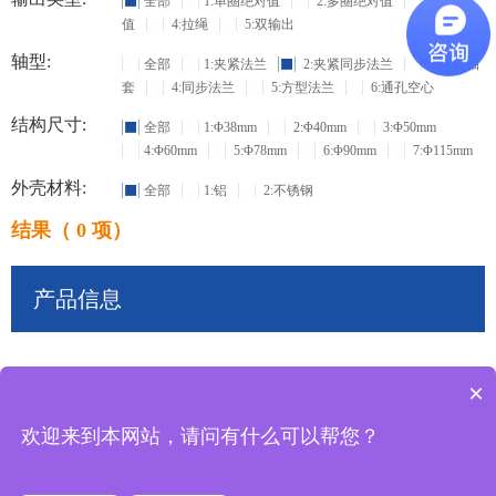
全部
1:单圈绝对值
2:多圈绝对值
3:增量
值
4:拉绳
5:双输出
轴型:
全部
1:夹紧法兰
2:夹紧同步法兰
3:盲孔轴
套
4:同步法兰
5:方型法兰
6:通孔空心
结构尺寸:
全部
1:Φ38mm
2:Φ40mm
3:Φ50mm
4:Φ60mm
5:Φ78mm
6:Φ90mm
7:Φ115mm
外壳材料:
全部
1:铝
2:不锈钢
结果（ 0 项）
产品信息
×
共
0
条记录
欢迎来到本网站，请问有什么可以帮您？