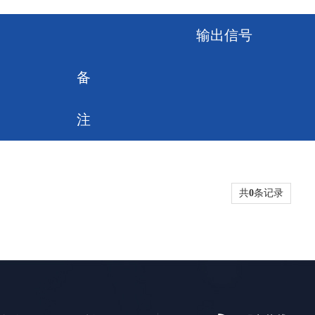
输出信号
备
注
共
0
条记录