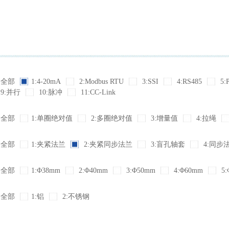
全部
1:4-20mA
2:Modbus RTU
3:SSI
4:RS485
5:
9:并行
10:脉冲
11:CC-Link
全部
1:单圈绝对值
2:多圈绝对值
3:增量值
4:拉绳
全部
1:夹紧法兰
2:夹紧同步法兰
3:盲孔轴套
4:同步
全部
1:Φ38mm
2:Φ40mm
3:Φ50mm
4:Φ60mm
5:
全部
1:铝
2:不锈钢