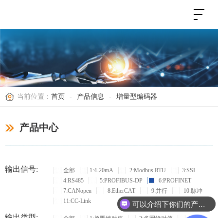
当前位置：
首页
-
产品信息
-
增量型编码器
产品中心
输出信号:
全部
1:4-20mA
2:Modbus RTU
3:SSI
4:RS485
5:PROFIBUS-DP
6:PROFINET
7:CANopen
8:EtherCAT
9:并行
10:脉冲
11:CC-Link
可以介绍下你们的产品么？
输出类型: