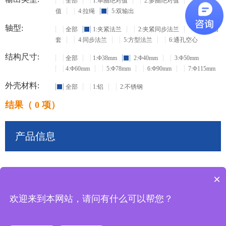
全部
1:单圈绝对值
2:多圈绝对值
3:增量
值
4:拉绳
5:双输出
轴型:
全部
1:夹紧法兰
2:夹紧同步法兰
3:盲孔轴
套
4:同步法兰
5:方型法兰
6:通孔空心
结构尺寸:
全部
1:Φ38mm
2:Φ40mm
3:Φ50mm
4:Φ60mm
5:Φ78mm
6:Φ90mm
7:Φ115mm
外壳材料:
全部
1:铝
2:不锈钢
结果（ 0 项）
产品信息
×
共
0
条记录
欢迎来到本网站，请问有什么可以帮您？