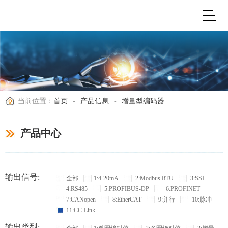
当前位置：
首页
-
产品信息
-
增量型编码器
产品中心
输出信号:
全部
1:4-20mA
2:Modbus RTU
3:SSI
4:RS485
5:PROFIBUS-DP
6:PROFINET
7:CANopen
8:EtherCAT
9:并行
10:脉冲
11:CC-Link
输出类型: