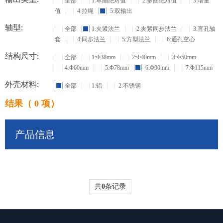
全部
1:单圈绝对值
2:多圈绝对值
3:增量
值
4:拉绳
5:双输出
轴型:
全部
1:夹紧法兰
2:夹紧同步法兰
3:盲孔轴
套
4:同步法兰
5:方型法兰
6:通孔空心
结构尺寸:
全部
1:Φ38mm
2:Φ40mm
3:Φ50mm
4:Φ60mm
5:Φ78mm
6:Φ90mm
7:Φ115mm
外壳材料:
全部
1:铝
2:不锈钢
结果（ 0 项）
产品信息
共
0
条记录