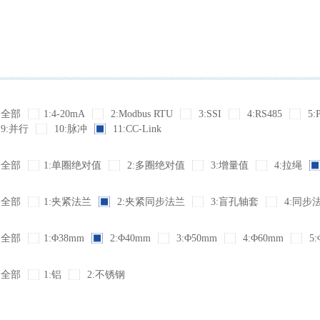
全部
1:4-20mA
2:Modbus RTU
3:SSI
4:RS485
5:
9:并行
10:脉冲
11:CC-Link
全部
1:单圈绝对值
2:多圈绝对值
3:增量值
4:拉绳
全部
1:夹紧法兰
2:夹紧同步法兰
3:盲孔轴套
4:同步
全部
1:Φ38mm
2:Φ40mm
3:Φ50mm
4:Φ60mm
5:
全部
1:铝
2:不锈钢