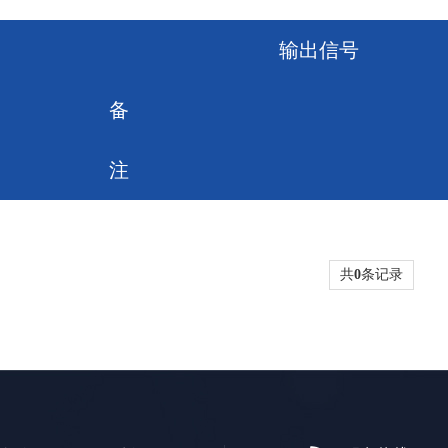
输出信号
备
注
共
0
条记录